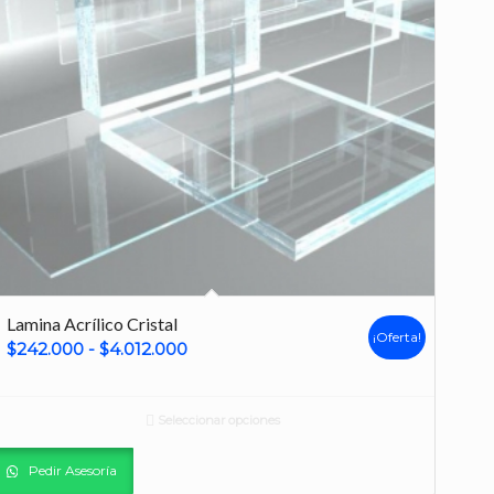
Lamina Acrílico Cristal
¡Oferta!
Rango
$
242.000
-
$
4.012.000
de
precios:
Seleccionar opciones
desde
$242.000
Pedir Asesoría
hasta