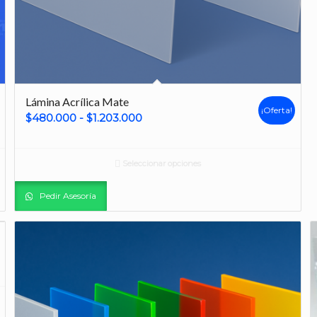
Lámina Acrílica Mate
¡Oferta!
Rango
$
480.000
-
$
1.203.000
de
precios:
Seleccionar opciones
desde
$480.000
Pedir Asesoría
hasta
$1.203.000