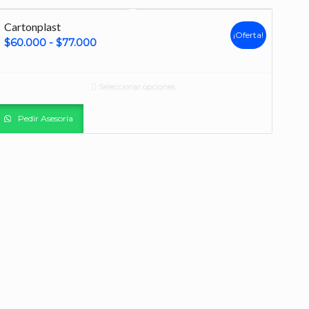
Cartonplast
¡Oferta!
Rango
$
60.000
-
$
77.000
de
precios:
Seleccionar opciones
desde
$60.000
Pedir Asesoría
hasta
$77.000