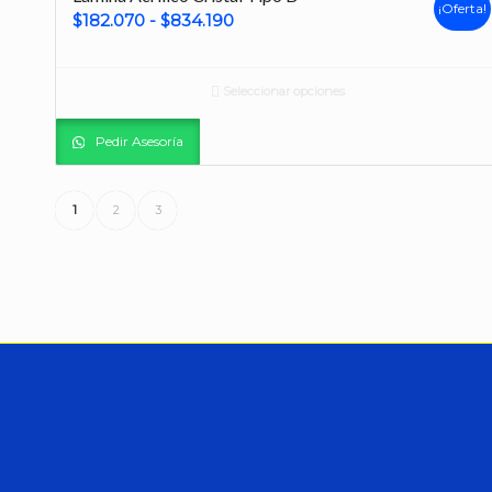
¡Oferta!
Rango
$
182.070
-
$
834.190
de
precios:
Seleccionar opciones
desde
$182.070
Pedir Asesoría
hasta
$834.190
1
2
3