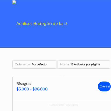
Ordenar por
Por defecto
Mostrar
15 Artículos por página
Bisagras
¡Oferta!
Rango
$
5.000
-
$
96.000
de
precios:
Seleccionar opciones
desde