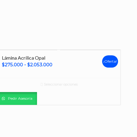
Lámina Acrílica Opal
¡Oferta!
Rango
$
275.000
-
$
2.053.000
de
precios:
Seleccionar opciones
desde
$275.000
Pedir Asesoría
hasta
$2.053.000