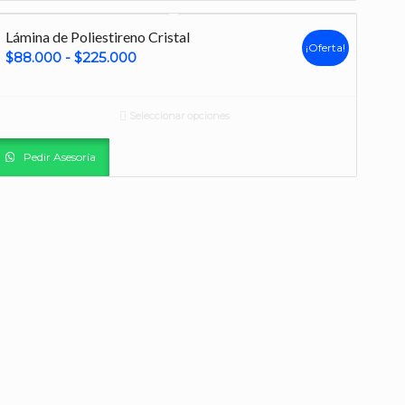
$4.012.000
Lámina de Poliestireno Cristal
¡Oferta!
Rango
$
88.000
-
$
225.000
de
precios:
Seleccionar opciones
desde
$88.000
Pedir Asesoría
hasta
$225.000