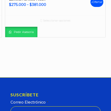
¡Oferta!
Rango
$
275.000
-
$
381.000
de
precios:
Seleccionar opciones
desde
$275.000
Pedir Asesoría
hasta
$381.000
SUSCRÍBETE
Correo Electrónico
*