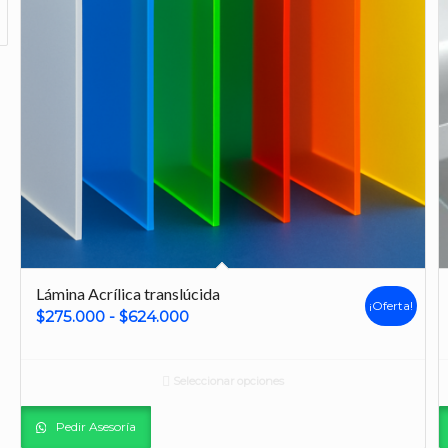
Lámina Acrílica translúcida
¡Oferta!
Rango
$
275.000
-
$
624.000
de
precios:
Seleccionar opciones
desde
$275.000
Pedir Asesoría
hasta