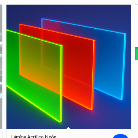
$624.000
Lámina Acrílico Neón