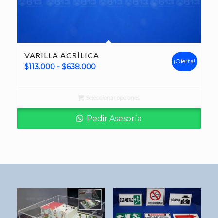
VARILLA ACRÍLICA
¡Oferta!
Rango
$
113.000
-
$
638.000
de
precios:
Seleccionar opciones
desde
$113.000
Pedir Asesoría
hasta
$638.000