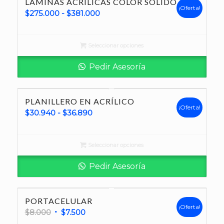
LÁMINAS ACRÍLICAS COLOR SÓLIDO
¡Oferta!
Rango
$
275.000
-
$
381.000
de
precios:
Seleccionar opciones
desde
$275.000
Pedir Asesoría
hasta
$381.000
PLANILLERO EN ACRÍLICO
¡Oferta!
Rango
$
30.940
-
$
36.890
de
precios:
Seleccionar opciones
desde
$30.940
Pedir Asesoría
hasta
$36.890
PORTACELULAR
¡Oferta!
El
El
$
8.000
$
7.500
precio
precio