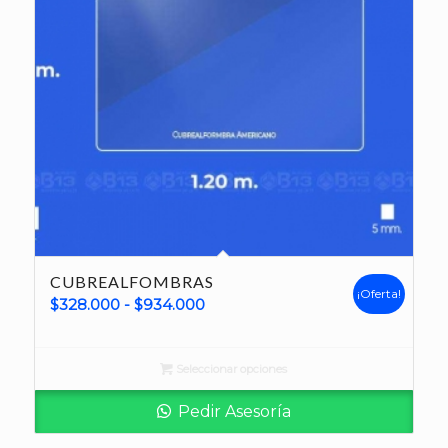
CUBREALFOMBRAS
¡Oferta!
Rango
$
328.000
-
$
934.000
de
precios:
Seleccionar opciones
desde
$328.000
Pedir Asesoría
hasta
$934.000