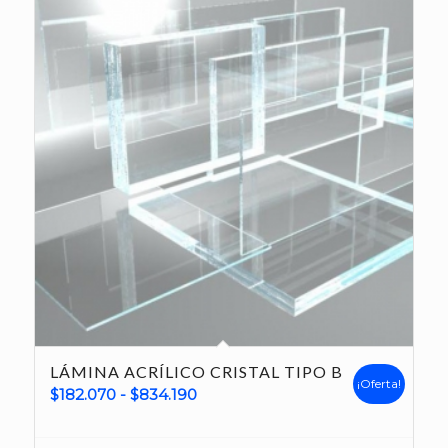
LÁMINA ACRÍLICO CRISTAL TIPO B
¡Oferta!
Rango
$
182.070
-
$
834.190
de
precios: