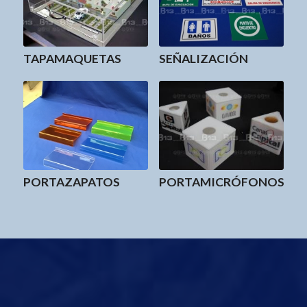
PORTAGAFAS
TOME UNO –
PORTAFOLLETOS –
PORTAMENUS –
TARJETEROS
PORTACELULARES
IMPRESOS