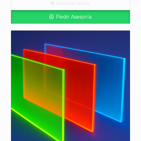
Seleccionar opciones
desde
$182.070
Pedir Asesoría
hasta
$834.190