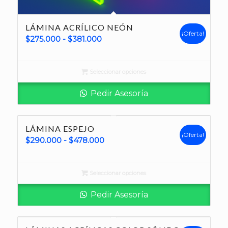
LÁMINA ACRÍLICO NEÓN
¡Oferta!
Rango
$
275.000
-
$
381.000
de
precios:
Seleccionar opciones
desde
$275.000
Pedir Asesoría
hasta
$381.000
LÁMINA ESPEJO
¡Oferta!
Rango
$
290.000
-
$
478.000
de
precios:
Seleccionar opciones
desde
$290.000
Pedir Asesoría
hasta
$478.000