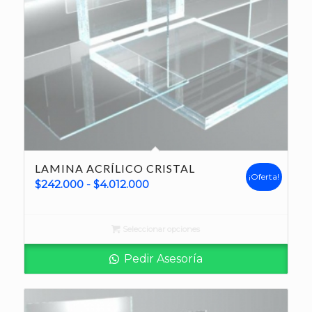
LAMINA ACRÍLICO CRISTAL
¡Oferta!
Rango
$
242.000
-
$
4.012.000
de
precios:
Seleccionar opciones
desde
$242.000
Pedir Asesoría
hasta
$4.012.000