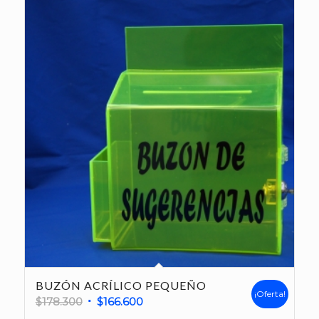
BUZÓN ACRÍLICO PEQUEÑO
¡Oferta!
El
El
$
178.300
$
166.600
precio
precio