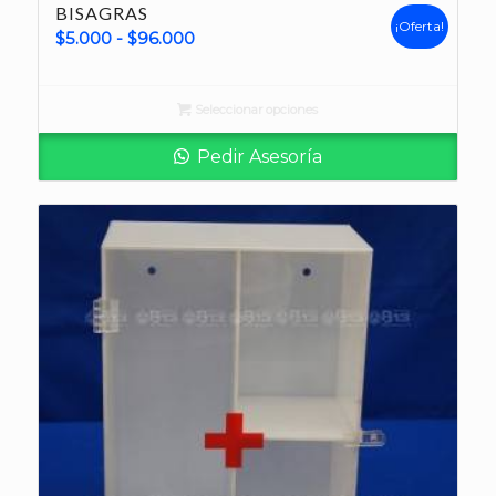
BISAGRAS
¡Oferta!
Rango
$
5.000
-
$
96.000
de
precios:
Seleccionar opciones
desde
$5.000
Pedir Asesoría
hasta
$96.000