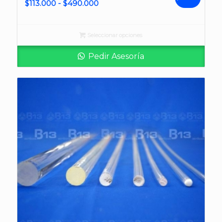
Rango
$
113.000
-
$
490.000
de
precios:
Seleccionar opciones
desde
$113.000
Pedir Asesoría
hasta
$490.000