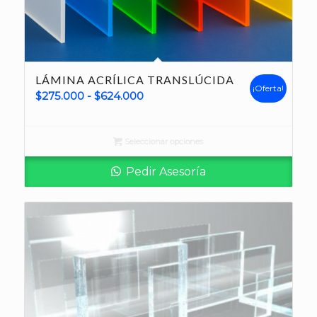
LÁMINA ACRÍLICA TRANSLÚCIDA
¡Oferta!
Rango
$
275.000
-
$
624.000
de
precios:
Seleccionar opciones
desde
$275.000
Pedir Asesoría
hasta
$624.000