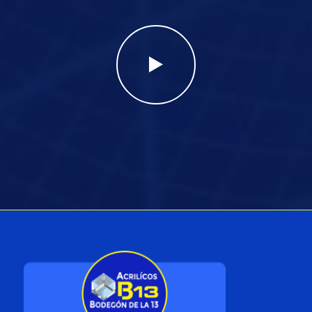
prototipado, corte lineal, ruteado,
termoformado, grabado láser.