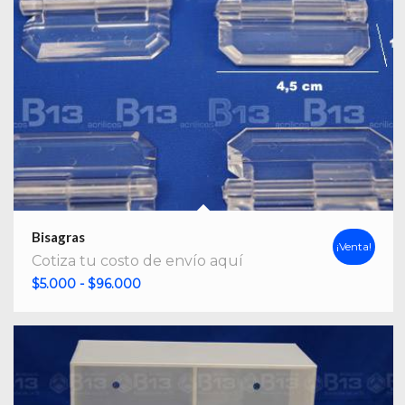
Bisagras
¡Venta!
Cotiza tu costo de envío aquí
Rango
$
5.000
-
$
96.000
de
precios:
desde
$5.000
hasta