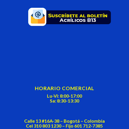
This
field
should
be
left
blank
HORARIO COMERCIAL
Lu-Vi: 8:00-17:00
Sa: 8:30-13:30
Calle 13 #16A-38 – Bogotá – Colombia
Cel 310 803 1230 – Fijo 601 712-7385