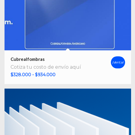
Cubrealfombras
¡Venta!
Cotiza tu costo de envío aquí
Rango
$
328.000
-
$
934.000
de
precios:
desde
$328.000
hasta
$934.000