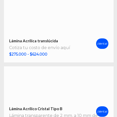
Lámina Acrílica translúcida
¡Venta!
Cotiza tu costo de envío aquí
Rango
$
275.000
-
$
624.000
de
precios:
desde
$275.000
hasta
$624.000
Lámina Acrílico Cristal Tipo B
¡Venta!
Lámina transparente de 2 mm. a 10 mm de