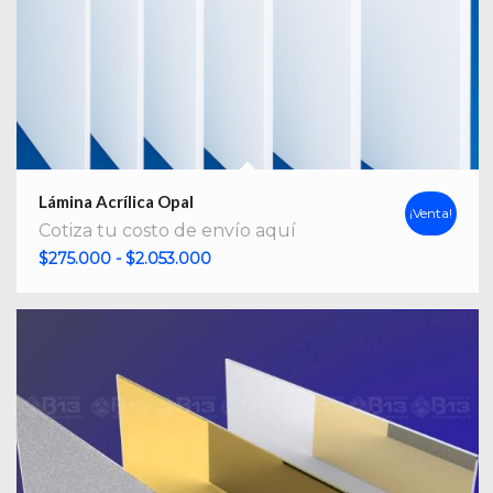
Lámina Acrílica Opal
¡Venta!
Cotiza tu costo de envío aquí
Rango
$
275.000
-
$
2.053.000
de
precios:
desde
$275.000
hasta
$2.053.000