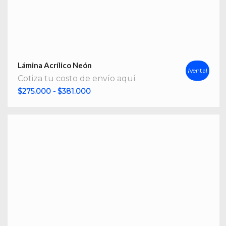
Lámina Acrílico Neón
¡Venta!
Cotiza tu costo de envío aquí
Rango
$
275.000
-
$
381.000
de
precios:
desde
$275.000
hasta
$381.000