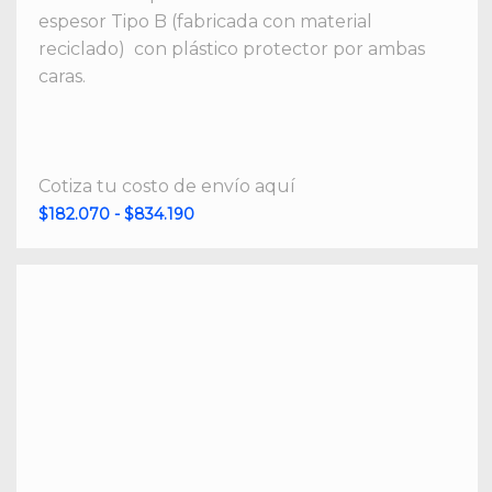
espesor Tipo B (fabricada con material
reciclado) con plástico protector por ambas
caras.
Cotiza tu costo de envío aquí
Rango
$
182.070
-
$
834.190
de
precios:
desde
$182.070
hasta
$834.190