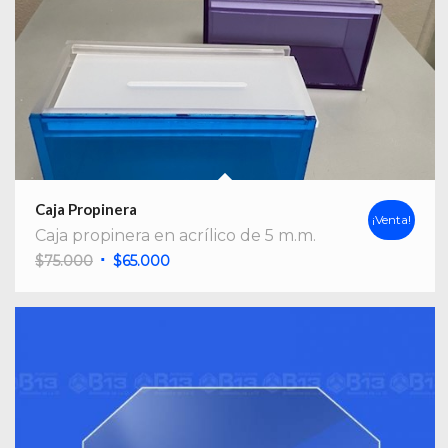
Caja Propinera
¡Venta!
Caja propinera en acrílico de 5 m.m.
El
El
$
75.000
$
65.000
precio
precio
original
actual
era:
es:
$75.000.
$65.000.