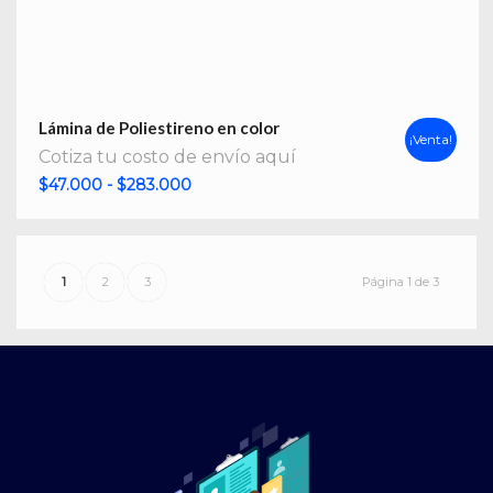
Lámina de Poliestireno en color
¡Venta!
Cotiza tu costo de envío aquí
Rango
$
47.000
-
$
283.000
de
precios:
desde
1
2
3
Página 1 de 3
$47.000
hasta
$283.000