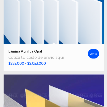
Lámina Acrílica Opal
¡Venta!
Cotiza tu costo de envío aquí
Rango
$
275.000
-
$
2.053.000
de
precios:
desde
$275.000
hasta
$2.053.000