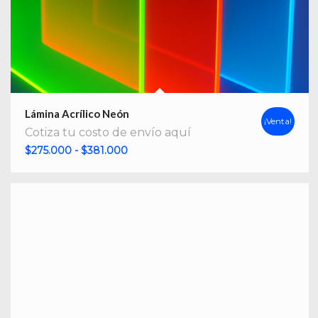
Lámina Acrílico Neón
¡Venta!
Cotiza tu costo de envío aquí
Rango
$
275.000
-
$
381.000
de
precios:
desde
$275.000
hasta
$381.000