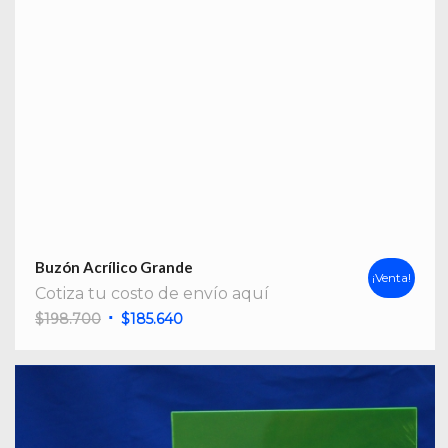
Buzón Acrílico Grande
¡Venta!
Cotiza tu costo de envío aquí
El
El
$
198.700
$
185.640
precio
precio
original
actual
era:
es:
$198.700.
$185.640.