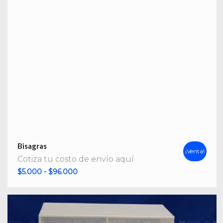
Bisagras
¡Venta!
Cotiza tu costo de envío aquí
Rango
$
5.000
-
$
96.000
de
precios:
desde
$5.000