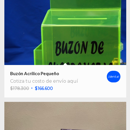
Buzón Acrílico Pequeño
¡Venta!
Cotiza tu costo de envío aquí
El
El
$
178.300
$
166.600
precio
precio
original
actual
era:
es:
$178.300.
$166.600.