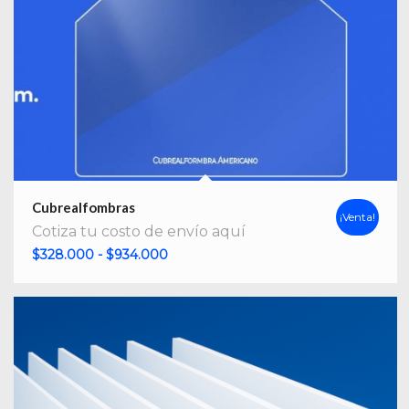
Cubrealfombras
¡Venta!
Cotiza tu costo de envío aquí
Rango
$
328.000
-
$
934.000
de
precios:
desde
$328.000
hasta
$934.000