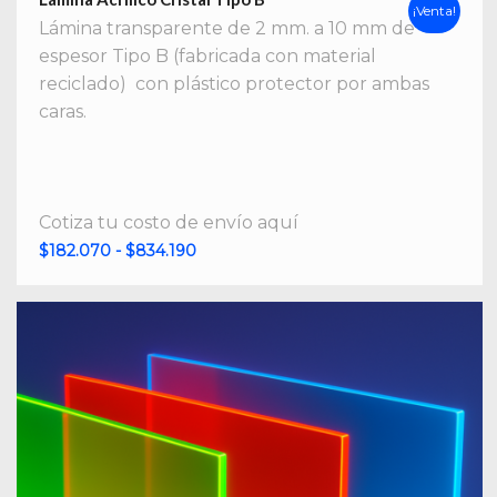
¡Venta!
Lámina transparente de 2 mm. a 10 mm de
espesor Tipo B (fabricada con material
reciclado) con plástico protector por ambas
caras.
Cotiza tu costo de envío aquí
Rango
$
182.070
-
$
834.190
de
precios:
desde
$182.070
hasta
$834.190