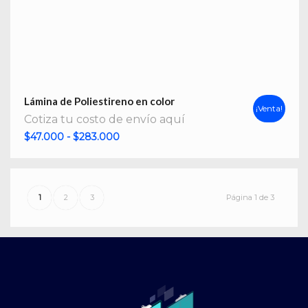
Lámina de Poliestireno en color
¡Venta!
Cotiza tu costo de envío aquí
Rango
$
47.000
-
$
283.000
de
precios:
desde
1
2
3
Página 1 de 3
$47.000
hasta
$283.000