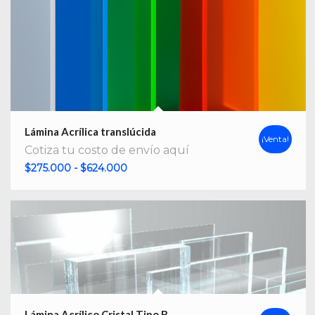
Lámina Acrílica translúcida
¡Venta!
Cotiza tu costo de envío aquí
Rango
$
275.000
-
$
624.000
de
precios:
desde
$275.000
hasta
$624.000
Lámina Acrílico Cristal Tipo B