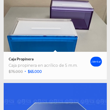
Caja Propinera
¡Venta!
Caja propinera en acrílico de 5 m.m.
El
El
$
75.000
$
65.000
precio
precio
original
actual
era:
es:
$75.000.
$65.000.