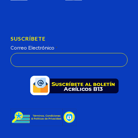
SUSCRÍBETE
Correo Electrónico
*
This
field
should
be