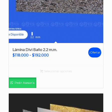
Lámina Divi Baño 2.2 m.m.
¡Oferta!
Rango
$
118.000
-
$
192.000
de
precios:
Seleccionar opciones
desde
$118.000
Pedir Asesoría
hasta
$192.000