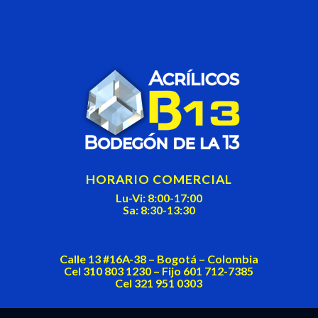
left
blank
HORARIO COMERCIAL
Lu-Vi: 8:00-17:00
Sa: 8:30-13:30
Calle 13 #16A-38 – Bogotá – Colombia
Cel 310 803 1230 – Fijo 601 712-7385
Cel 321 951 0303