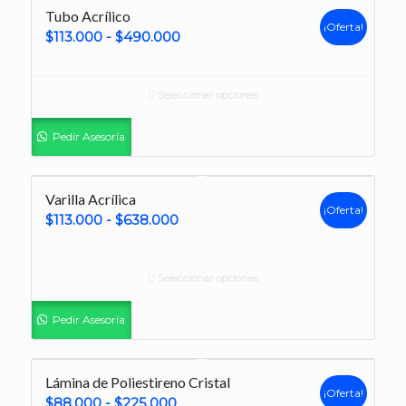
Tubo Acrílico
¡Oferta!
Rango
$
113.000
-
$
490.000
de
precios:
Seleccionar opciones
desde
$113.000
Pedir Asesoría
hasta
$490.000
Varilla Acrílica
¡Oferta!
Rango
$
113.000
-
$
638.000
de
precios:
Seleccionar opciones
desde
$113.000
Pedir Asesoría
hasta
$638.000
Lámina de Poliestireno Cristal
¡Oferta!
Rango
$
88.000
-
$
225.000