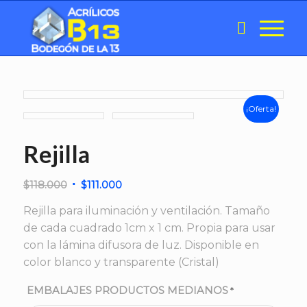
¡Oferta!
Rejilla
El
El
$
118.000
$
111.000
precio
precio
Rejilla para iluminación y ventilación. Tamaño
original
actual
de cada cuadrado 1cm x 1 cm. Propia para usar
era:
es:
con la lámina difusora de luz. Disponible en
$118.000.
$111.000.
color blanco y transparente (Cristal)
EMBALAJES PRODUCTOS MEDIANOS
*