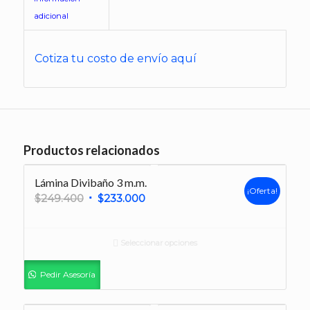
Cotiza tu costo de envío aquí
Productos relacionados
Lámina Divibaño 3 m.m.
¡Oferta!
El
El
$
249.400
$
233.000
Descripción de
Transporte y
precio
precio
Producto
Embalaje
original
actual
Seleccionar opciones
era:
es:
$249.400.
$233.000.
Información
Pedir Asesoría
adicional