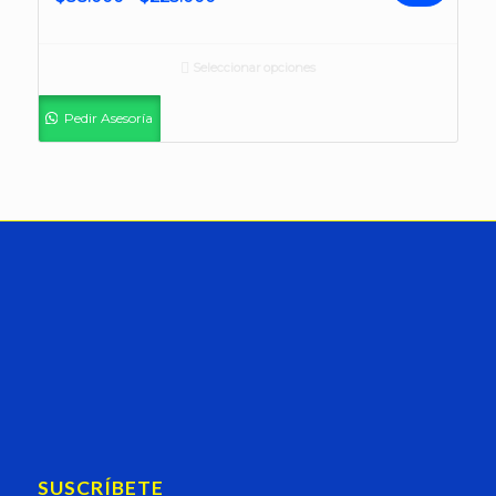
de
precios:
Seleccionar opciones
desde
$88.000
Pedir Asesoría
hasta
$225.000
SUSCRÍBETE