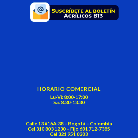
This
field
should
be
left
blank
HORARIO COMERCIAL
Lu-Vi: 8:00-17:00
Sa: 8:30-13:30
Calle 13 #16A-38 – Bogotá – Colombia
Cel 310 803 1230 – Fijo 601 712-7385
Cel 321 951 0303