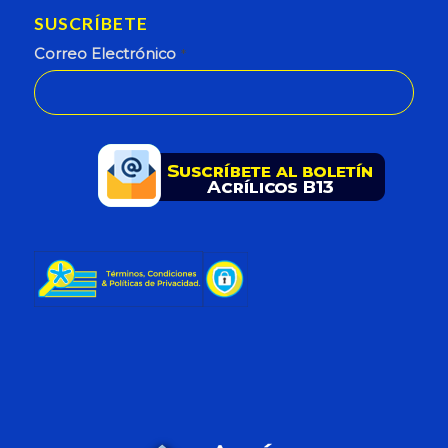
SUSCRÍBETE
Correo Electrónico
*
This
field
should
be
left
blank