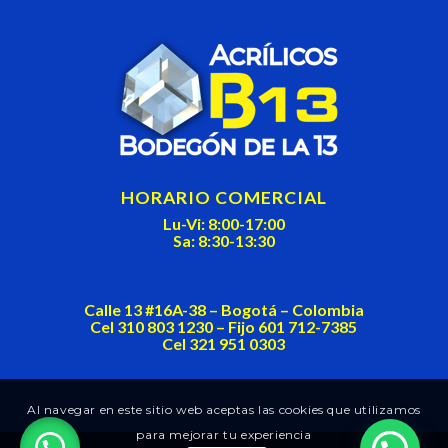
blank
HORARIO COMERCIAL
Lu-Vi: 8:00-17:00
Sa: 8:30-13:30
Calle 13 #16A-38 – Bogotá – Colombia
Cel 310 803 1230 – Fijo 601 712-7385
Cel 321 951 0303
Al navegar en este sitio web aceptas las cookies que utilizamos
para mejorar tu experiencia