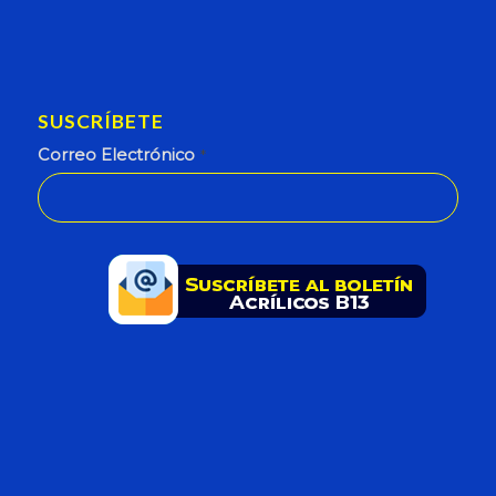
SUSCRÍBETE
Correo Electrónico
*
This
field
should
be
left