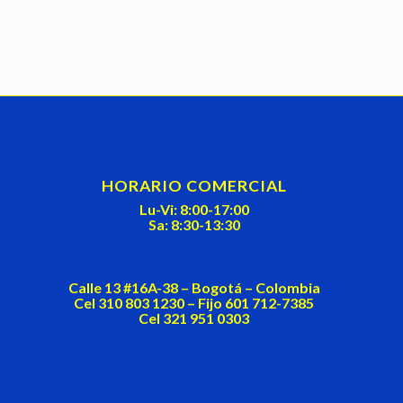
HORARIO COMERCIAL
Lu-Vi: 8:00-17:00
Sa: 8:30-13:30
Calle 13 #16A-38 – Bogotá – Colombia
Cel 310 803 1230 – Fijo 601 712-7385
Cel 321 951 0303