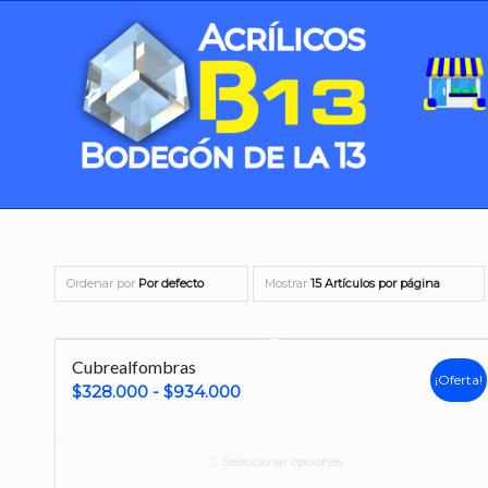
Ordenar por
Por defecto
Mostrar
15 Artículos por página
Cubrealfombras
¡Oferta!
Rango
$
328.000
-
$
934.000
de
precios:
Seleccionar opciones
desde