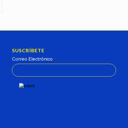
SUSCRÍBETE
Correo Electrónico
*
This
field
should
be