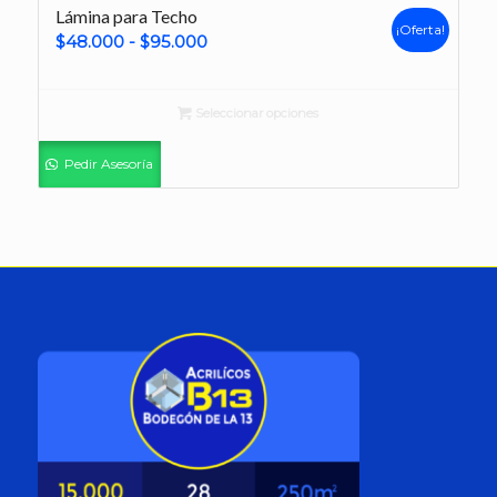
Lámina para Techo
¡Oferta!
Rango
$
48.000
-
$
95.000
de
precios:
Seleccionar opciones
desde
$48.000
Pedir Asesoría
hasta
$95.000