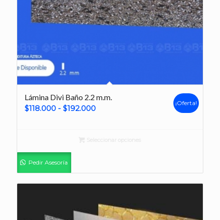
Lámina Divi Baño 2.2 m.m.
¡Oferta!
Rango
$
118.000
-
$
192.000
de
precios:
Seleccionar opciones
desde
$118.000
Pedir Asesoría
hasta
$192.000