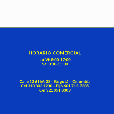
HORARIO COMERCIAL
Lu-Vi: 8:00-17:00
Sa: 8:30-13:30
Calle 13 #16A-38 – Bogotá – Colombia
Cel 310 803 1230 – Fijo 601 712-7385
Cel 321 951 0303