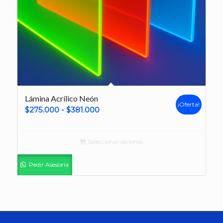
Lámina Acrílico Neón
¡Oferta!
Rango
$
275.000
-
$
381.000
de
precios:
Seleccionar opciones
desde
$275.000
Pedir Asesoría
hasta
$381.000