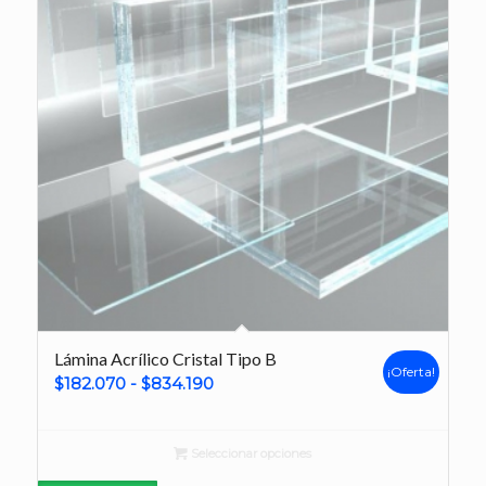
Lámina Acrílico Cristal Tipo B
¡Oferta!
Rango
$
182.070
-
$
834.190
de
precios:
Seleccionar opciones
desde
$182.070