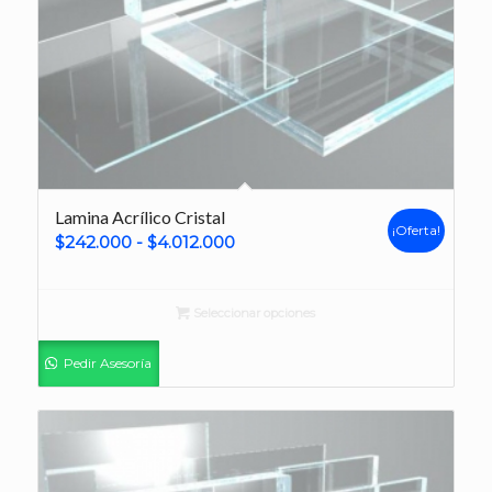
Lamina Acrílico Cristal
¡Oferta!
Rango
$
242.000
-
$
4.012.000
de
precios:
Seleccionar opciones
desde
$242.000
Pedir Asesoría
hasta
$4.012.000