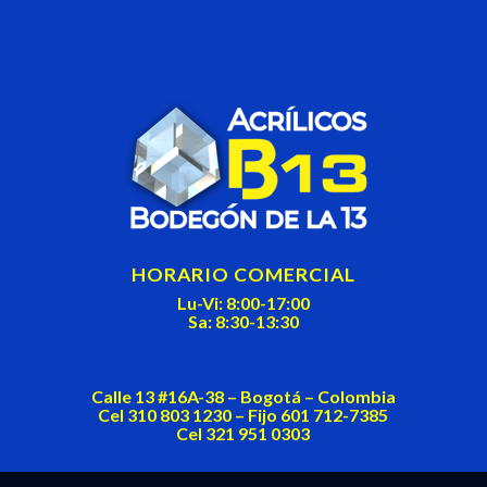
left
blank
HORARIO COMERCIAL
Lu-Vi: 8:00-17:00
Sa: 8:30-13:30
Calle 13 #16A-38 – Bogotá – Colombia
Cel 310 803 1230 – Fijo 601 712-7385
Cel 321 951 0303