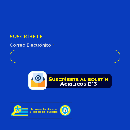
SUSCRÍBETE
Correo Electrónico
*
This
field
should
be