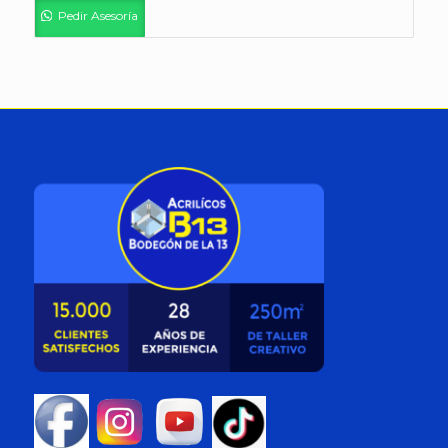
Pedir Asesoría
hasta
$834.190